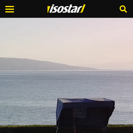
Cerca
nel
sito