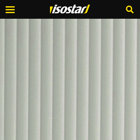
Cerca
nel
sito