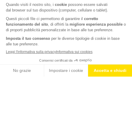
marketing, per poter ricevere materiale informativo e promozionale
sui prodotti Isostad. Sono consapevole che il mio consenso è
rilasciato ai sensi dell’art. 6 comma 1 lett. a) del Regolamento (UE)
2016/679.
Acconsento al trattamento dei miei dati personali per finalità di
profilazione, al fine di ricevere materiale informativo e
promozionale in linea con le preferenze emerse dal questionario.
Sono consapevole che il mio consenso è rilasciato ai sensi dell’art.
6 comma 1 lett. a) del Regolamento (UE) 2016/679.
SCARICA ORA