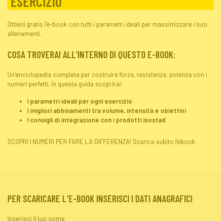
ESERCIZIO
Ottieni gratis l’e-book con tutti i parametri ideali per massimizzare i tuoi
allenamenti.
COSA TROVERAI ALL’INTERNO DI QUESTO E-BOOK:
Un’enciclopedia completa per costruire forza, resistenza, potenza con i
numeri perfetti. In questa guida scoprirai:
I parametri ideali per ogni esercizio
I migliori abbinamenti tra volume, intensità e obiettivi
I consigli di integrazione con i prodotti Isostad
SCOPRI I NUMERI PER FARE LA DIFFERENZA! Scarica subito l’ebook
PER SCARICARE L'E-BOOK INSERISCI I DATI ANAGRAFICI
Inserisci il tuo nome