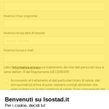
Inserisci il tuo cognome
Inserisci la tua data di nascita
Inserisci la tua e-mail
Letta l'
informativa privacy
sul trattamento dei miei dati personali resa ai
sensi dell’art. 13 del Regolamento (UE) 2016/679
Acconsento al trattamento di dati particolari (stato di salute, dati
antropometrici) al fine di poter ottenere consigli alimentari che
siano in linea con le mie condizioni di salute. Sono consapevole che
il mio consenso è rilasciato ai sensi dell’art. 6 comma 1 lett. a) e art.
9 comma 2 lett. a) del Regolamento (UE) 2016/679.
Acconsento al trattamento dei miei dati personali per finalità di