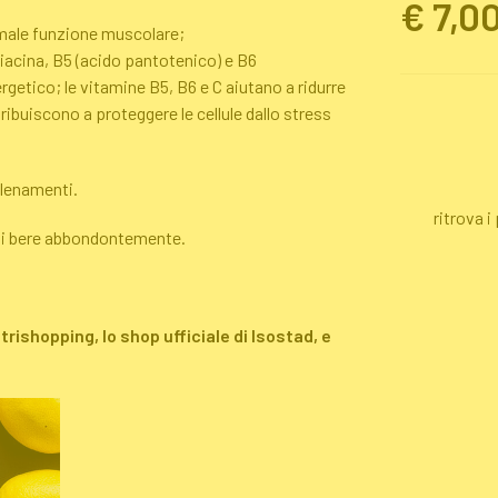
Prezz
€ 7,0
male funzione muscolare;
niacina, B5 (acido pantotenico) e B6
etico; le vitamine B5, B6 e C aiutano a ridurre
tribuiscono a proteggere le cellule dallo stress
llenamenti.
ritrova i
 di bere abbondontemente.
rishopping, lo shop ufficiale di Isostad, e