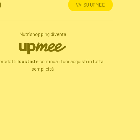
o:
0
VAI SU UPMEE
Nutrishopping diventa
 prodotti
Isostad
e continua i tuoi acquisti in tutta
semplicità