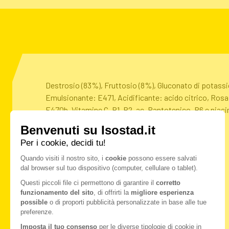
Destrosio (83%), Fruttosio (8%), Gluconato di potassi
Emulsionante: E471, Acidificante: acido citrico, Rosa
E470b, Vitamine C, B1, B2, ac. Pantotenico, B6 e niaci