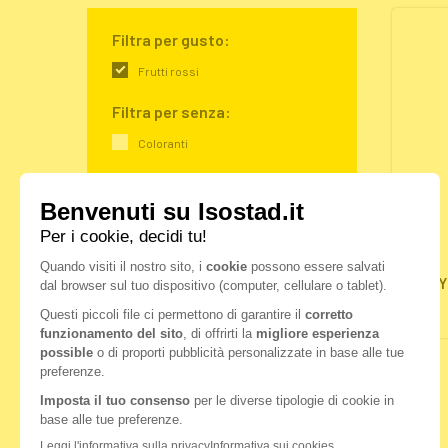
Filtra per gusto:
Frutti rossi
Filtra per senza:
Coloranti
Filtra per bisogno:
Idratazione
Filtra per ingredienti:
HY
Carboidrati
Magnesio
Minerali
Vitamine
VEDI TUTTI