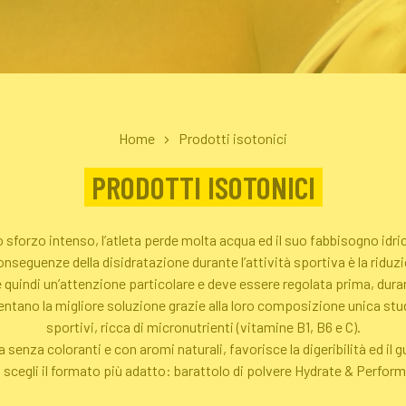
Home
Prodotti isotonici
PRODOTTI ISOTONICI
 sforzo intenso, l’atleta perde molta acqua ed il suo fabbisogno idr
onseguenze della disidratazione durante l’attività sportiva è la riduz
e quindi un’attenzione particolare e deve essere regolata prima, duran
ano la migliore soluzione grazie alla loro composizione unica studi
sportivi, ricca di micronutrienti (vitamine B1, B6 e C).
a senza coloranti e con aromi naturali, favorisce la digeribilità ed il 
scegli il formato più adatto: barattolo di polvere Hydrate & Perform 