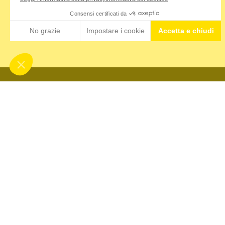
MONDO 
L'azienda
Isostad n
Nutrition & Sante' Italia Spa
Il nostro
via Gioacchino Rossini 1/A
Dove trov
20020 Lainate (MI)
Contatti
Servizio consumatori:
800-018124
COMMUN
Contatti
Ambassa
Sponsor
Eventi