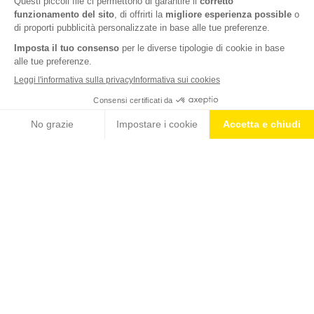
Hai tutto ciò che ti occorre: zaino equipaggiato, integrazione,
abbigliamento tecnico e nozioni pratiche per affrontare al meglio
quei terreni più ostici.
Ricorda il principio della gradualità, trova il tuo passo, il tuo ritmo di
camminata/corsa e abbinalo a una buona respirazione per evitare di
fermarti in continuazione.
Stabilisci il tuo obiettivo (dislivello, chilometri, giorni) e crea un piano
per raggiungerlo: le soddisfazioni saranno tante e la natura nella sua
immensa bellezza premierà tutti i tuoi sforzi.
SCOPRI QUI COSA NON DEVE MAI MANCARE NELLO ZAINO
DA
TRAIL RUNNING
CONDIVIDI