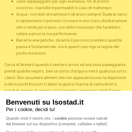
Zaino equipaggiato per ogni evenienza: kit di pronto
soccorso, mantelle impermeabili in caso di maltempo;
Acqua: ricordati di mantenerti idratato sempre! Suderai tanto
e rapidamente ti potresti ritrovare in uno stato disidratazione
che ti rende più stanco, con dolori muscolari che farebbero
calare a picco la tua performance;
Barrette energetiche: durante il percorso prendersi qualche
pausa è fondamentale, ma in questi casi vige la regola del:
poche ma buone.
Cerca di fermarti quando il sentiero arriva ad una zona pianeggiante,
prendi qualche respiro, bevi un sorso d’acqua e metti qualcosa sotto
i denti. Devi assumere alimenti che non appesantiscono la digestione
e che in pochi bocconi ti diano la giusta ricarica di carboidrati e
quindi di energia. In questi casi la barretta energetica
High Energy
frutta mista
di Isostad sarà il tuo miglior compagno di viaggio. È una
barretta con ben 30 g carboidrati adatti a coprirti a livello
energetico per almeno 1 ora di attività aerobica continuativa ed è
arricchita con vitamine C, E e del gruppo B per favorire una migliore
regolazione del metabolismo energetico.