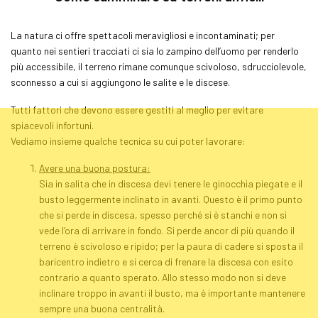
La natura ci offre spettacoli meravigliosi e incontaminati; per
quanto nei sentieri tracciati ci sia lo zampino dell’uomo per renderlo
più accessibile, il terreno rimane comunque scivoloso, sdrucciolevole,
sconnesso a cui si aggiungono le salite e le discese.
Tutti fattori che devono essere gestiti al meglio per evitare
spiacevoli infortuni.
Vediamo insieme qualche tecnica su cui poter lavorare:
Avere una buona postura:
Sia in salita che in discesa devi tenere le ginocchia piegate e il
busto leggermente inclinato in avanti. Questo è il primo punto
che si perde in discesa, spesso perché si è stanchi e non si
vede l’ora di arrivare in fondo. Si perde ancor di più quando il
terreno è scivoloso e ripido; per la paura di cadere si sposta il
baricentro indietro e si cerca di frenare la discesa con esito
contrario a quanto sperato. Allo stesso modo non si deve
inclinare troppo in avanti il busto, ma è importante mantenere
sempre una buona centralità.