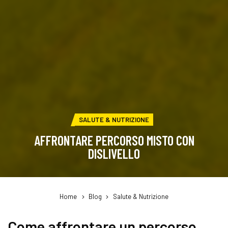
CATEGORIA:
SALUTE & NUTRIZIONE
AFFRONTARE PERCORSO MISTO CON
DISLIVELLO
Home
Blog
Salute & Nutrizione
Come affrontare un percorso