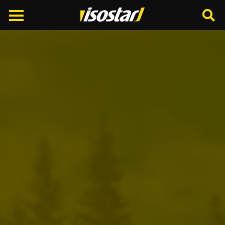
Cerca
nel
sito