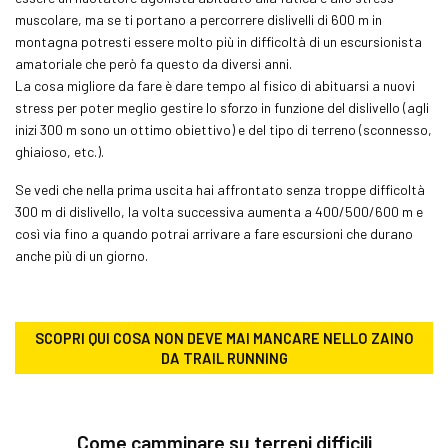
muscolare, ma se ti portano a percorrere dislivelli di 600 m in
montagna potresti essere molto più in difficoltà di un escursionista
amatoriale che però fa questo da diversi anni.
La cosa migliore da fare è dare tempo al fisico di abituarsi a nuovi
stress per poter meglio gestire lo sforzo in funzione del dislivello (agli
inizi 300 m sono un ottimo obiettivo) e del tipo di terreno (sconnesso,
ghiaioso, etc.).
Se vedi che nella prima uscita hai affrontato senza troppe difficoltà
300 m di dislivello, la volta successiva aumenta a 400/500/600 m e
così via fino a quando potrai arrivare a fare escursioni che durano
anche più di un giorno.
SCOPRI QUI COSA NON DEVE MAI MANCARE NELLO ZAINO
DA
TRAIL RUNNING
Come camminare su terreni difficili