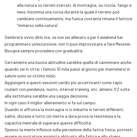
alla natura su terreni sterrati, di montagna, su roccia, fango e
neve. Insomma una corsa durante la quale il terreno può
cambiare continuamente, ma l’unica costante rimane il fattore
“immerso nella natura”.
Sembrerà ovvio dirlo ma, se non sei allenato e per il weekend hai
programmato un’escursione, non ti puoi improvvisare a fare Messner.
Bisogna sempre procedere con gradualità.
Certamente una buona abitudine sarebbe quella di camminare anche
quando sei in città; i famosi 10 mila passi al giorno per mantenersi in
salute sono un ottimo inizio.
Aggiungere a questi sessioni cardio più accattivanti come tapis
roulant con pendenza, nuoto,
interval training
, etc. almeno 1/2 volte
alla settimana sarebbe una saggia decisione.
In ogni caso il miglior allenamento si fa sul campo.
Quando si affronta la montagna ci si imbatte in terreni differenti,
salite, discese e tutto ciò mette a dura prova la resistenza e la
capacità mentale di superare queste difficoltà.
Spesso la mente influisce sulla percezione della fatica fisica, potresti
essere un nuotatore agonista abituato alla fatica e allo stress