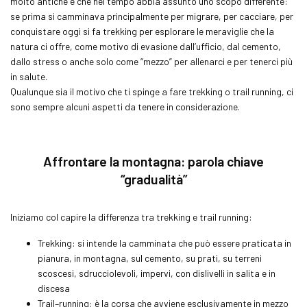
molto antiche e che nel tempo abbia assunto uno scopo differente:
se prima si camminava principalmente per migrare, per cacciare, per
conquistare oggi si fa
trekking
per esplorare le meraviglie che la
natura ci offre, come motivo di evasione dall’ufficio, dal cemento,
dallo stress o anche solo come “mezzo” per allenarci e per tenerci più
in salute.
Qualunque sia il motivo che ti spinge a fare
trekking
o
trail running
, ci
sono sempre alcuni aspetti da tenere in considerazione.
Affrontare la montagna: parola chiave
“gradualità”
Iniziamo col capire la differenza tra
trekking
e
trail running
:
Trekking
: si intende la camminata che può essere praticata in
pianura, in montagna, sul cemento, su prati, su terreni
scoscesi, sdrucciolevoli, impervi, con dislivelli in salita e in
discesa
Trail
–
running
: è la corsa che avviene esclusivamente in mezzo