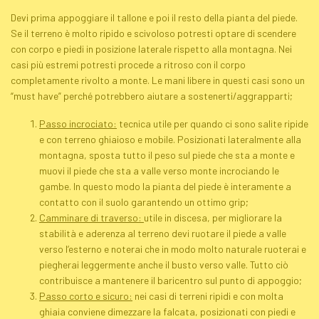
Devi prima appoggiare il tallone e poi il resto della pianta del piede.
Se il terreno è molto ripido e scivoloso potresti optare di scendere
con corpo e piedi in posizione laterale rispetto alla montagna. Nei
casi più estremi potresti procede a ritroso con il corpo
completamente rivolto a monte. Le mani libere in questi casi sono un
“must have” perché potrebbero aiutare a sostenerti/aggrapparti;
Passo incrociato:
tecnica utile per quando ci sono salite ripide
e con terreno ghiaioso e mobile. Posizionati lateralmente alla
montagna, sposta tutto il peso sul piede che sta a monte e
muovi il piede che sta a valle verso monte incrociando le
gambe. In questo modo la pianta del piede è interamente a
contatto con il suolo garantendo un ottimo grip;
Camminare di traverso:
utile in discesa, per migliorare la
stabilità e aderenza al terreno devi ruotare il piede a valle
verso l’esterno e noterai che in modo molto naturale ruoterai e
piegherai leggermente anche il busto verso valle. Tutto ciò
contribuisce a mantenere il baricentro sul punto di appoggio;
Passo corto e sicuro:
nei casi di terreni ripidi e con molta
ghiaia conviene dimezzare la falcata, posizionati con piedi e