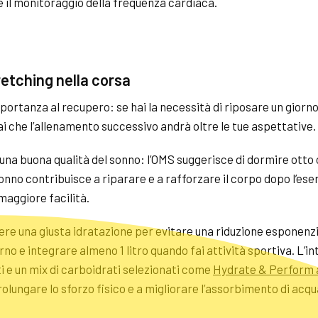
e il monitoraggio della frequenza cardiaca.
retching
nella corsa
ortanza al recupero: se hai la necessità di riposare un giorno 
i che l’allenamento successivo andrà oltre le tue aspettative.
a buona qualità del sonno: l’OMS suggerisce di dormire otto o
nno contribuisce a riparare e a rafforzare il corpo dopo l’eserc
maggiore facilità.
re una giusta idratazione per evitare una riduzione esponenz
iorno e integrare almeno 1 litro quando fai attività sportiva. L’
i e un mix di carboidrati selezionati come
Hydrate & Perform a
rolungare lo sforzo fisico e a migliorare l’assorbimento di acqua