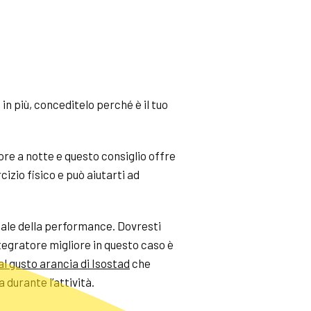
in più, conceditelo perché è il tuo
re a notte e questo consiglio offre
izio fisico e può aiutarti ad
iale della performance. Dovresti
integratore migliore in questo caso è
l gusto arancia
di Isostad
che
 durante l’attività.