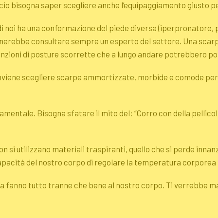
ficio bisogna saper scegliere anche l’equipaggiamento giusto p
i noi ha una conformazione del piede diversa (iperpronatore, pi
nerebbe consultare sempre un esperto del settore. Una scar
ioni di posture scorrette che a lungo andare potrebbero porta
onviene scegliere scarpe ammortizzate, morbide e comode per i
damentale. Bisogna sfatare il mito del: “Corro con della pellico
on si utilizzano materiali traspiranti, quello che si perde innanz
apacità del nostro corpo di regolare la temperatura corporea 
fanno tutto tranne che bene al nostro corpo. Ti verrebbe mai 