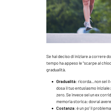
Se hai deciso di iniziare a correre d
tempo ha appeso le “scarpe al chiod
gradualità.
Gradualità
: ricorda…non sei il
dosa il tuo entusiasmo iniziale
zero. Se invece sei un ex corri
memoria storica; dovrai avere 
Costanza
: è un po’ il problem