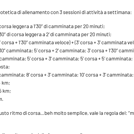
tetica di allenamento con 3 sessioni di attività a settimana:
 corsa leggera a 1’30” di camminata per 20 minuti;
0” di corsa leggera a 2’ di camminata per 20 minuti;
” corsa + 1’30” camminata veloce) + (3’ corsa + 3’ camminata ve
’30” camminata; 5’ corsa + 2’ camminata; 3’ corsa + 1’30” cammi
 camminata; 5’ corsa + 3’ camminata; 5’ corsa + 5’ camminata; 8
osta;
 camminata; 8’ corsa + 3’ camminata; 10’ corsa + 3’ camminata;
4 km;
,5 km;
m.
 giusto ritmo di corsa…beh molto semplice, vale la regola del: “