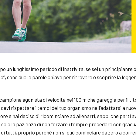
opo un lunghissimo periodo di inattività, se sei un principiante 
o”, sono due le parole chiave per ritrovare o scoprire la legg
 campione agonista di velocità nei 100 m che gareggia per il ti
; devi rispettare i tempi del tuo organismo nell’adattarsi a nuov
dore e hai deciso di ricominciare ad allenarti, sappi che parti
solo la pazienza di non forzare i tempi e procedere con gradua
a di tutti, proprio perché non si può cominciare da zero a corr