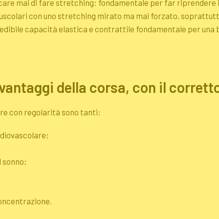
are mai di fare
stretching
: fondamentale per far riprendere 
muscolari con uno
stretching
mirato ma mai forzato, soprattutto 
redibile capacità elastica e contrattile fondamentale per un
vantaggi della corsa, con il corre
ere con regolarità sono tanti:
rdiovascolare;
l sonno;
oncentrazione.