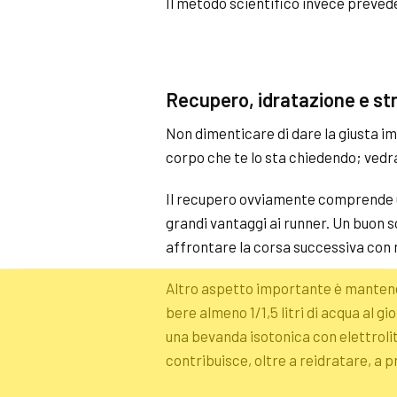
Il metodo scientifico invece preved
Recupero, idratazione e
st
Non dimenticare di dare la giusta imp
corpo che te lo sta chiedendo; vedra
Il recupero ovviamente comprende un
grandi vantaggi ai runner. Un buon so
affrontare la corsa successiva con 
Altro aspetto importante è mantene
bere almeno 1/1,5 litri di acqua al g
una bevanda isotonica con elettrolit
contribuisce, oltre a reidratare, a p