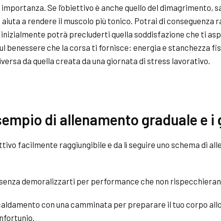
importanza. Se l’obiettivo è anche quello del dimagrimento, s
 aiuta a rendere il muscolo più tonico. Potrai di conseguenza
 inizialmente potrà precluderti quella soddisfazione che ti asp
sul benessere che la corsa ti fornisce: energia e stanchezza fisi
rsa da quella creata da una giornata di stress lavorativo.
esempio di allenamento graduale e i
ttivo facilmente raggiungibile e da lì seguire uno schema di al
 senza demoralizzarti per performance che non rispecchierann
iscaldamento con una camminata per preparare il tuo corpo allo
nfortunio.