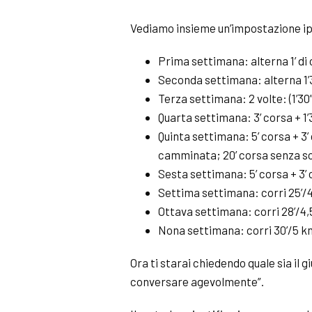
Vediamo insieme un’impostazione ipo
Prima settimana: alterna 1’ di
Seconda settimana: alterna 1’3
Terza settimana: 2 volte: (1’30
Quarta settimana: 3’ corsa + 1
Quinta settimana: 5’ corsa + 3’
camminata; 20’ corsa senza s
Sesta settimana: 5’ corsa + 3’
Settima settimana: corri 25’/
Ottava settimana: corri 28’/4
Nona settimana: corri 30’/5 k
Ora ti starai chiedendo quale sia il
conversare agevolmente”.