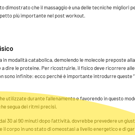
tato dimostrato che il massaggio è una delle tecniche migliori p
spetto più importante nel post
workout
.
isico
a in modalità catabolica, demolendo le molecole preposte alla
a dire le proteine. Per ricostruirle, il fisico deve ricorrere alle
on sono infinite: ecco perché è importante introdurre queste 
he utilizzate durante l’allenamento e favorendo in questo modo
he segua dei ritmi precisi.
 dai 30 ai 90 minuti dopo l’attività, dovrebbe prevedere un gius
 il corpo in uno stato di omeostasi a livello energetico e di ga