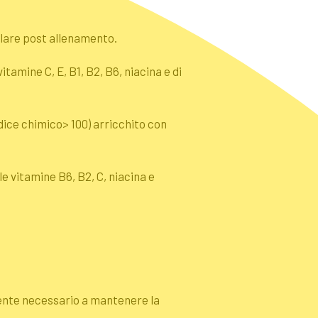
olare post allenamento.
tamine C, E, B1, B2, B6, niacina e di
ndice chimico> 100) arricchito con
 vitamine B6, B2, C, niacina e
ente necessario a mantenere la