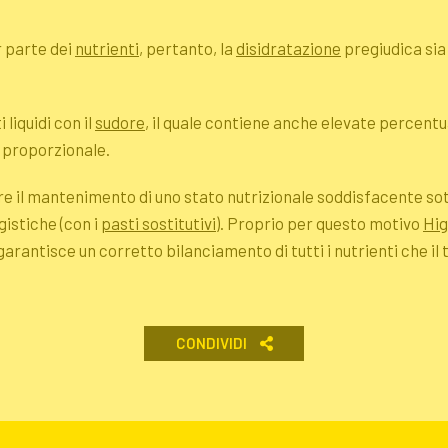
or parte dei
nutrienti
, pertanto, la
disidratazione
pregiudica sia 
liquidi con il
sudore
, il quale contiene anche elevate percentua
 proporzionale.
e il mantenimento di uno stato nutrizionale soddisfacente sott
istiche (con i
pasti sostitutivi
). Proprio per questo motivo
Hig
garantisce un corretto bilanciamento di tutti i nutrienti che il
CONDIVIDI