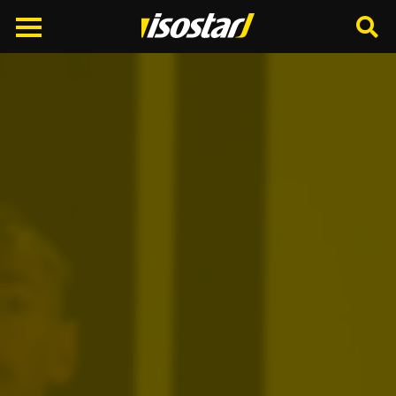
Cerca
nel
sito