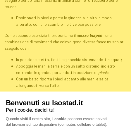
eseguito per 30’’ alla massima intensità con 15’’ di recupero per 6
round:
Posizionati in piedi e porta le ginocchia in alto in modo
alterato, con uno scambio il più veloce possibile.
Come secondo esercizio ti proponiamo il
mezzo
burpee
– una
combinazione di movimenti che coinvolgono diverse fasce muscolari.
Eseguilo così:
In posizione eretta, fletti le ginocchia sistemandoti in
squat
;
Appoggia le mani a terra e con un salto distendi indietro
entrambe le gambe, portandoti in posizione di
plank
;
Con un balzo riporta i piedi accanto alle mani e salta
allungandoti verso l’alto.
Esegui i
mezzi
burpees
alla massima velocità e potenza per 30’’,
mantenendo 15’’ di recupero e 6 round.
L’ultimo esercizio è molto conosciuto, si tratta del
mountain climber
(traducibile come “scalatore di montagna”). Il nome ne descrive il
movimento, che deve essere controllato e rapido: