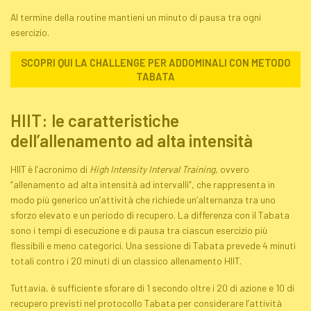
Al termine della routine mantieni un minuto di pausa tra ogni
esercizio.
SCOPRI QUI LA CHALLENGE PER ADDOMINALI CON METODO
TABATA
HIIT: le caratteristiche
dell’allenamento ad alta intensità
HIIT è l’acronimo di
High Intensity Interval Training
,
ovvero
“allenamento ad alta intensità ad intervalli”, che rappresenta in
modo più generico un’attività che richiede un’alternanza tra uno
sforzo elevato e un periodo di recupero. La differenza con il
Tabata
sono i tempi di esecuzione e di pausa tra ciascun esercizio più
flessibili e meno categorici. Una sessione di
Tabata
prevede 4 minuti
totali contro i 20 minuti di un classico allenamento HIIT.
Tuttavia, è sufficiente sforare di 1 secondo oltre i 20 di azione e 10 di
recupero previsti nel protocollo
Tabata
per considerare l’attività