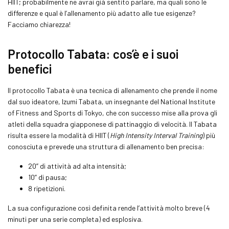
HIIT; probabilmente ne avrai già sentito parlare, ma quali sono le
differenze e qual è l’allenamento più adatto alle tue esigenze?
Facciamo chiarezza!
Protocollo
Tabata
: cos’è e i suoi
benefici
Il protocollo
Tabata
è una tecnica di allenamento che prende il nome
dal suo ideatore, Izumi
Tabata
, un insegnante del National Institute
of
Fitness
and Sports di Tokyo, che con successo mise alla prova gli
atleti della squadra giapponese di pattinaggio di velocità. Il
Tabata
risulta essere la modalità di HIIT (
High Intensity Interval Training
) più
conosciuta e prevede una struttura di allenamento ben precisa:
20’’ di attività ad alta intensità;
10’’ di pausa;
8 ripetizioni.
La sua configurazione così definita rende l’attività molto breve (4
minuti per una serie completa) ed esplosiva.