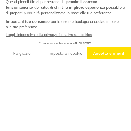
Sistemati in
plank
, con il corpo parallelo al pavimento e
sorretto dalle braccia tese sotto le spalle;
Da questa posizione non ti resta che correre sul posto,
portando in modo alternato le ginocchia al petto e sfiorando
terra durante il movimento.
Esegui il
mountain climber
seguendo lo schema 30’’ massima
potenza, 15‘’ recupero per 6 round e ripeti l’intera routine HIIT
composta da questi 3 esercizi ad alta intensità per 4 giri. Mantieni
una pausa di 70’’ tra ciascun esercizio.
Dopo un intenso allenamento supporta il tuo corpo con le barrette
High Protein 25 alla nocciola di Isostad
che riducono il senso di
fatica e favoriscono il mantenimento della massa muscolare.
SCOPRI QUI LA CHALLENGE PER ADDOMINALI CON METODO
TABATA
CONDIVIDI