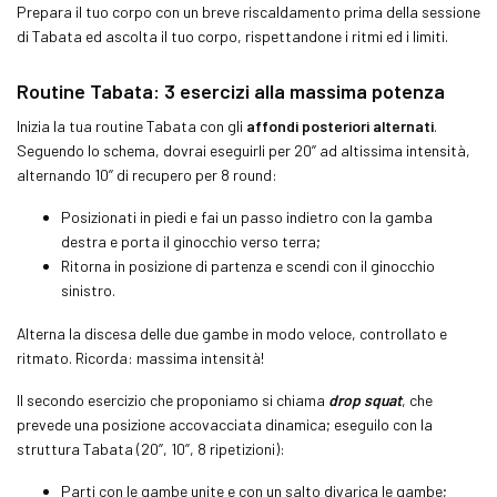
Prepara il tuo corpo con un breve riscaldamento prima della sessione
di
Tabata
ed ascolta il tuo corpo, rispettandone i ritmi ed i limiti.
Routine
Tabata
: 3 esercizi alla massima potenza
Inizia la tua routine
Tabata
con gli
affondi posteriori alternati
.
Seguendo lo schema, dovrai eseguirli per 20’’ ad altissima intensità,
alternando 10’’ di recupero per 8 round:
Posizionati in piedi e fai un passo indietro con la gamba
destra e porta il ginocchio verso terra;
Ritorna in posizione di partenza e scendi con il ginocchio
sinistro.
Alterna la discesa delle due gambe in modo veloce, controllato e
ritmato. Ricorda: massima intensità!
Il secondo esercizio che proponiamo si chiama
drop squat
, che
prevede una posizione accovacciata dinamica; eseguilo con la
struttura
Tabata
(20’’, 10’’, 8 ripetizioni):
Parti con le gambe unite e con un salto divarica le gambe;