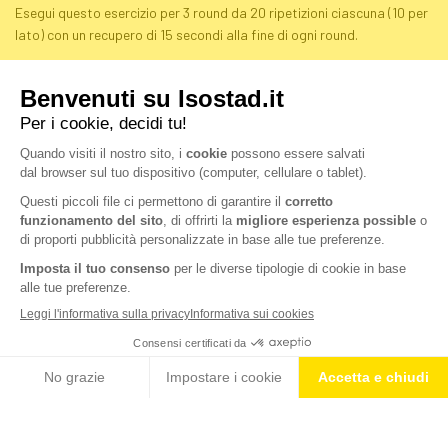
Esegui questo esercizio per 3 round da 20 ripetizioni ciascuna (10 per
lato) con un recupero di 15 secondi alla fine di ogni round.
L’intera routine composta da questi tre esercizi va eseguita per 4
giri, avendo cura di mantenere 30 secondi di pausa alla fine di
ciascuno.
Inserisci questa routine nel tuo piano di allenamento: sostieni
crescita e mantenimento muscolare con
High Protein 90
di Isostad, il
preparato in polvere per bevanda all’irresistibile gusto di cioccolato,
ricco di proteine e fonte di vitamine, calcio e magnesio.
Preparazione e integrazione: le parole chiave per qualsiasi passione
sportiva.
CONDIVIDI
BLOG