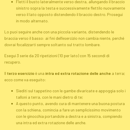
Fletti il busto lateralmente verso destra, allungando il braccio
sinistro sopra la testa e successivamente flettilo nuovamente
verso il lato opposto distendendo il braccio destro. Prosegui
in modo alternato.
Lo puoi seguire anche con una piccola variante, distendendo le
braccia verso il basso: ai fini dell’esercizio non cambia niente, perché
dovrai focalizzarti sempre soltanto sul tratto lombare.
Esegui 3 serie da 20 ripetizioni (10 per lato) con 15 secondi di
recupero.
Il
terzo esercizio
è una
intra ed extra rotazione delle anche
a terra;
ecco come va eseguito:
Siediti sul tappetino con le gambe divaricate e appoggia solo i
talloni a terra, con le mani dietro di te;
A questo punto, avendo cura di mantenere una buona postura
con la schiena, comincia a fare un semplicissimo movimento
con le ginocchia portandole a destra e a sinistra, compiendo
una intra ed extra rotazione delle anche.