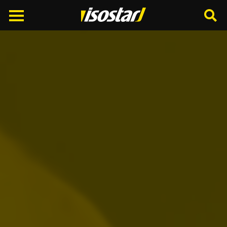
Cerca
nel
sito