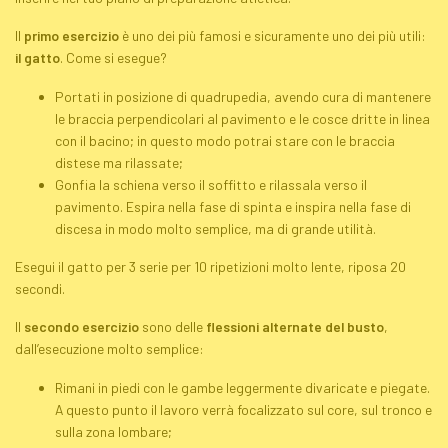
Il
primo esercizio
è uno dei più famosi e sicuramente uno dei più utili:
il gatto
. Come si esegue?
Portati in posizione di quadrupedia, avendo cura di mantenere
le braccia perpendicolari al pavimento e le cosce dritte in linea
con il bacino; in questo modo potrai stare con le braccia
distese ma rilassate;
Gonfia la schiena verso il soffitto e rilassala verso il
pavimento. Espira nella fase di spinta e inspira nella fase di
discesa in modo molto semplice, ma di grande utilità.
Esegui il gatto per 3 serie per 10 ripetizioni molto lente, riposa 20
secondi.
Il
secondo esercizio
sono delle
flessioni alternate del busto
,
dall’esecuzione molto semplice:
Rimani in piedi con le gambe leggermente divaricate e piegate.
A questo punto il lavoro verrà focalizzato sul
core
, sul tronco e
sulla zona lombare;