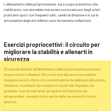
L’allenamento della propriocezione, sia a scopo preventivo che
riabilitativo, non dovrebbe mai essere sottovalutato dagli atleti
praticanti sport con frequenti salti, cambi di direzione e in cui le
articolazioni degli arti inferiori sono fortemente sollecitate.
Esercizi propriocettivi: il circuito per
migliorare la stabilità e allenarti in
sicurezza
Gli esercizi dedicati all’allenamento della propriocezione possono
essere statici o dinamici. Più si metterà alla prova la stabilità,
maggiore sarà lo sforzo e la concentrazione da dedicare all’esercizio.
Seleziona i movimenti da compiere in modo che l’impegno sia
graduale, così da valutarne i progressi ed il percorso da
intraprendere, tenendo conto anche delle tue necessità fisico-
sportive.