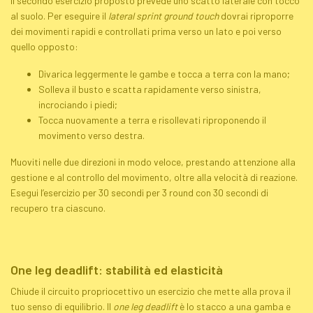
Il secondo esercizio proposto prevede uno scatto laterale con tocco
al suolo. Per eseguire il
lateral
sprint
ground
touch
dovrai riproporre
dei movimenti rapidi e controllati prima verso un lato e poi verso
quello opposto:
Divarica leggermente le gambe e tocca a terra con la mano;
Solleva il busto e scatta rapidamente verso sinistra,
incrociando i piedi;
Tocca nuovamente a terra e risollevati riproponendo il
movimento verso destra.
Muoviti nelle due direzioni in modo veloce, prestando attenzione alla
gestione e al controllo del movimento, oltre alla velocità di reazione.
Esegui l’esercizio per 30 secondi per 3 round con 30 secondi di
recupero tra ciascuno.
One leg deadlift
: stabilità ed elasticità
Chiude il circuito propriocettivo un esercizio che mette alla prova il
tuo senso di equilibrio. Il
one leg deadlift
è lo stacco a una gamba e