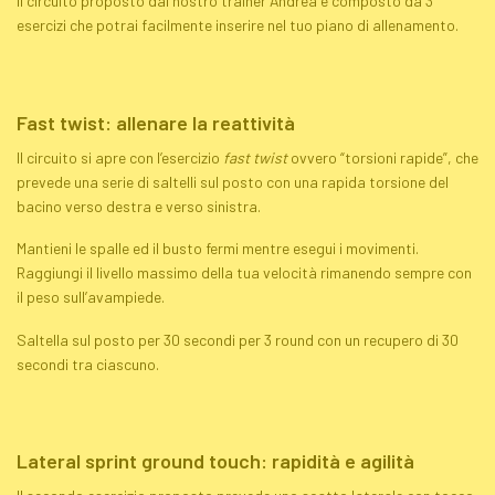
Il circuito proposto dal nostro trainer Andrea è composto da 3
esercizi che potrai facilmente inserire nel tuo piano di allenamento.
Fast twist: allenare la reattività
Il circuito si apre con l’esercizio
fast twist
ovvero “torsioni rapide”, che
prevede una serie di saltelli sul posto con una rapida torsione del
bacino verso destra e verso sinistra.
Mantieni le spalle ed il busto fermi mentre esegui i movimenti.
Raggiungi il livello massimo della tua velocità rimanendo sempre con
il peso sull’avampiede.
Saltella sul posto per 30 secondi per 3 round con un recupero di 30
secondi tra ciascuno.
Lateral
sprint
ground touch: rapidità e agilità