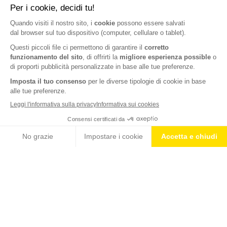
Prepara la tua performance sportiva allenando la propriocezione e
sostieni il tuo corpo dopo l’allenamento con
High Protein 25 alla
nocciola di Isostad
, la barretta ricca di proteine, fonte di
carboidrati, potassio, calcio e vitamine del gruppo B, E e C. Ideali per
mantenere la massa muscolare e ridurre stanchezza ed
affaticamento.
CONDIVIDI
BLOG
NEWS E CONSIGLI DA ISOSTAD
IDRATAZIONE & SPORT