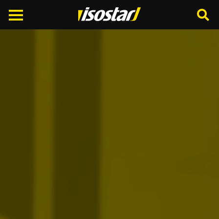
Cerca
nel
sito