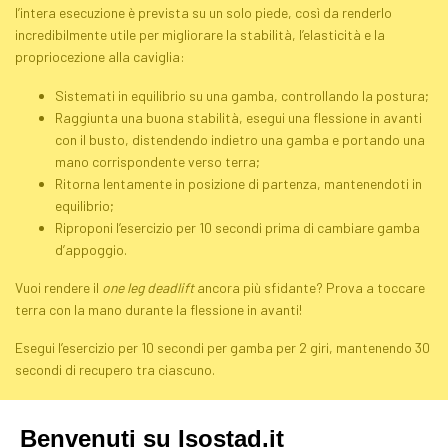
l’intera esecuzione è prevista su un solo piede, così da renderlo
incredibilmente utile per migliorare la stabilità, l’elasticità e la
propriocezione alla caviglia:
Sistemati in equilibrio su una gamba, controllando la postura;
Raggiunta una buona stabilità, esegui una flessione in avanti
con il busto, distendendo indietro una gamba e portando una
mano corrispondente verso terra;
Ritorna lentamente in posizione di partenza, mantenendoti in
equilibrio;
Riproponi l’esercizio per 10 secondi prima di cambiare gamba
d’appoggio.
Vuoi rendere il
one leg deadlift
ancora più sfidante? Prova a toccare
terra con la mano durante la flessione in avanti!
Esegui l’esercizio per 10 secondi per gamba per 2 giri, mantenendo 30
secondi di recupero tra ciascuno.
Ripeti l’intero circuito composto da questi 3 esercizi per almeno 4
volte con un recupero di 1 minuto.