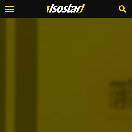
Cerca
nel
sito