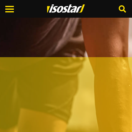
Cerca
nel
sito