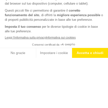
ENERGY TABLETS LIMONE
Nutrition & Sante' Italia Spa
via Gioacchino Rossini 1/A
20020 Lainate (MI)
Servizio consumatori:
800-018124
Contatti
ORDINI TELEFONICI
800-018124