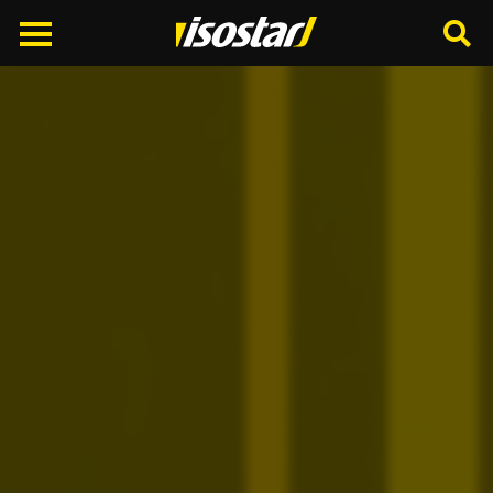
Cerca
nel
sito