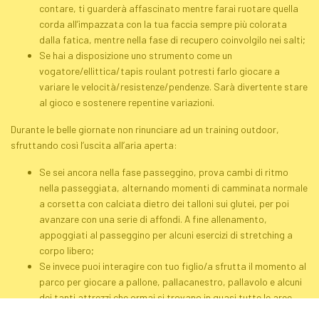
contare, ti guarderà affascinato mentre farai ruotare quella
corda all’impazzata con la tua faccia sempre più colorata
dalla fatica, mentre nella fase di recupero coinvolgilo nei salti;
Se hai a disposizione uno strumento come un
vogatore/ellittica/tapis roulant potresti farlo giocare a
variare le velocità/resistenze/pendenze. Sarà divertente stare
al gioco e sostenere repentine variazioni.
Durante le belle giornate non rinunciare ad un training
outdoor
,
sfruttando così l’uscita all’aria aperta:
Se sei ancora nella fase passeggino, prova cambi di ritmo
nella passeggiata, alternando momenti di camminata normale
a corsetta con calciata dietro dei talloni sui glutei, per poi
avanzare con una serie di affondi. A fine allenamento,
appoggiati al passeggino per alcuni esercizi di
stretching
a
corpo libero;
Se invece puoi interagire con tuo figlio/a sfrutta il momento al
parco per giocare a pallone, pallacanestro, pallavolo e alcuni
dei tanti attrezzi che ormai si trovano in quasi tutte le aree
verdi. In alternativa, proponi un’uscita in bicicletta o sui pattini