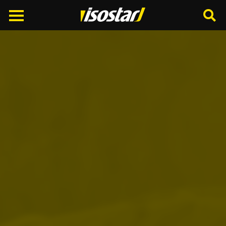
Cerca
nel
sito