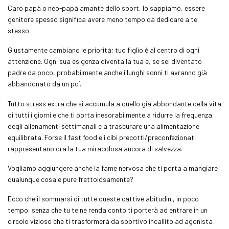
Caro papà o neo-papà amante dello sport, lo sappiamo, essere
genitore spesso significa avere meno tempo da dedicare a te
stesso.
Giustamente cambiano le priorità; tuo figlio è al centro di ogni
attenzione. Ogni sua esigenza diventa la tua e, se sei diventato
padre da poco, probabilmente anche i lunghi sonni ti avranno già
abbandonato da un po’.
Tutto stress extra che si accumula a quello già abbondante della vita
di tutti i giorni e che ti porta inesorabilmente a ridurre la frequenza
degli allenamenti settimanali e a trascurare una alimentazione
equilibrata. Forse il fast food e i cibi precotti/preconfezionati
rappresentano ora la tua miracolosa ancora di salvezza.
Vogliamo aggiungere anche la fame nervosa che ti porta a mangiare
qualunque cosa e pure frettolosamente?
Ecco che il sommarsi di tutte queste cattive abitudini, in poco
tempo, senza che tu te ne renda conto ti porterà ad entrare in un
circolo vizioso che ti trasformerà da sportivo incallito ad agonista