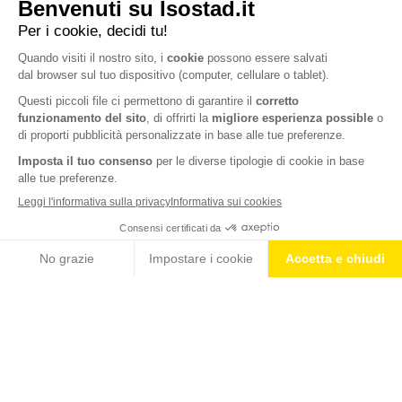
a rotelle.
Come vedi, le occasioni per mantenerti in forma nella tua vita da
genitore, nonostante il poco tempo a disposizione, non mancano.
In questo modo curerai la tua persona e assicurerai a tuo figlio il
miglior sviluppo psico-fisico, per non parlare dell’aspetto ancor più
prezioso che otterrai da tutto ciò: un legame padre-figlio unico.
CONDIVIDI
BLOG
NEWS E CONSIGLI DA ISOSTAD
IDRATAZIONE & SPORT