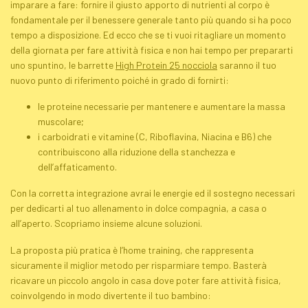
imparare a fare: fornire il giusto apporto di nutrienti al corpo è
fondamentale per il benessere generale tanto più quando si ha poco
tempo a disposizione. Ed ecco che se ti vuoi ritagliare un momento
della giornata per fare attività fisica e non hai tempo per prepararti
uno spuntino, le barrette
High Protein 25 nocciola
saranno il tuo
nuovo punto di riferimento poiché in grado di fornirti:
le proteine ​​necessarie per mantenere e aumentare la massa
muscolare;
i carboidrati e vitamine (C, Riboflavina, Niacina e B6) che
contribuiscono alla riduzione della stanchezza e
dell’affaticamento.
Con la corretta integrazione avrai le energie ed il sostegno necessari
per dedicarti al tuo allenamento in dolce compagnia, a casa o
all’aperto. Scopriamo insieme alcune soluzioni.
La proposta più pratica è l’
home training
, che rappresenta
sicuramente il miglior metodo per risparmiare tempo. Basterà
ricavare un piccolo angolo in casa dove poter fare attività fisica,
coinvolgendo in modo divertente il tuo bambino: