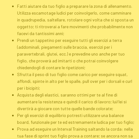
Fatti aiutare da tuo figlio a preparare la zona di allenamento.
Utilizza escamotage ludici per coinvolgerlo, come camminare
in quadrupedia, saltellare, rotolare ogni volta che si sposta un
oggetto; ti ritroverai a fare movimenti che probabilmente non
facevi da tantissimi anni;
Prendi un tappetino per eseguire tutti gli esercizi a terra
(addominali, piegamenti sulle braccia, esercizi per i
paravertebrali, glutei, ecc.) e prevedine uno anche per tuo
figlio, che proverà ad imitarti o che potrai coinvolgere
chiedendogli di contare le ripetizioni;
Sfrutta il peso di tuo figlio come carico per eseguire
squat
,
affondi, spinte in alto per le spalle,
pull over
per i dorsali e curl
per i bicipiti;
Acquista degli elastici, saranno ottimi per te al fine di
aumentare la resistenza e quindi il carico di lavoro; lui/lei si
divertirà a giocare con tutte quelle bande colorate;
Per gli esercizi di equilibrio potresti utilizzare una balance
board, funzionale per te ed estremamente ludica per tuo figlio;
Prova ad eseguire un
Interval Training
saltando la corda: nella
tua fase di
sprint
tuo figlio prova a contare; se ancora non sa