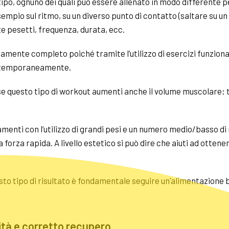
tipo, ognuno dei quali può essere allenato in modo differente 
mpio sul ritmo, su un diverso punto di contatto (saltare su un 
e pesetti, frequenza, durata, ecc.
ente completo poiché tramite l’utilizzo di esercizi funzionali 
ontemporaneamente.
e questo tipo di
workout
aumenti anche il volume muscolare; ti
amenti con l’utilizzo di grandi pesi e un numero medio/basso di 
a forza rapida. A livello estetico si può dire che aiuti ad otten
 tipo di risultato è fondamentale seguire un’alimentazione bi
ità e corretto recupero