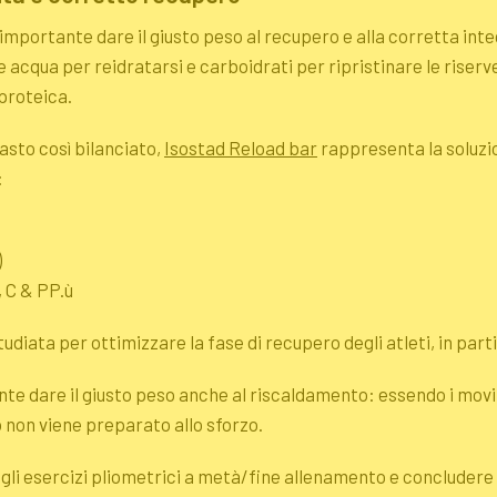
 importante dare il giusto peso al recupero e alla corretta int
qua per reidratarsi e carboidrati per ripristinare le riserv
proteica.
sto così bilanciato,
Isostad Reload bar
rappresenta la soluzio
:
)
, C & PP.ù
iata per ottimizzare la fase di recupero degli atleti, in parti
e dare il giusto peso anche al riscaldamento: essendo i movim
po non viene preparato allo sforzo.
 gli esercizi pliometrici a metà/fine allenamento e concluder