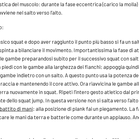
stica del muscolo: durante la fase eccentrica (carico la molla
vviene nel salto verso l’alto.
o:
assico
squat
e dopo aver raggiunto il punto più basso si fa un sal
spinta a bilanciare il movimento. Importantissima la fase di at
e gambe preparandosi subito per il successivo
squat
con salt
n piedi con le gambe alla larghezza dei fianchi; appoggia quindi
gambe indietro con un salto. A questo punto usa la potenza de
braccia e mantenendo il
core
attivo. Ora riavvicina le gambe al
tterra nuovamente in
squat
. Ripeti l’intero gesto atletico dal pri
nte dello
squat
jump. In questa versione non si salta verso l’alto
battito di mani
:
alla posizione di
plank
fai un piegamento. La fa
ccare le mani da terra e batterle come durante un applauso. Anc