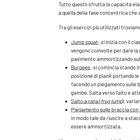
Tutto questo sfrutta la capacità ela
a quella della fase concentrica che a
Tra gli esercizi più utilizzati troviam
Jump squat
: si inizia con il cl
vengono coinvolte per dare la 
pavimento ammortizzando sull
Burpees
: si comincia stando i
posizione di
plank
portando le 
facendo un piegamento sulle 
gambe. Salta verso l’alto e a
Salto a rana (
frog jump
): varia
Piegamento sulle braccia con 
in modo tale da riuscire a sta
essere ammortizzata.