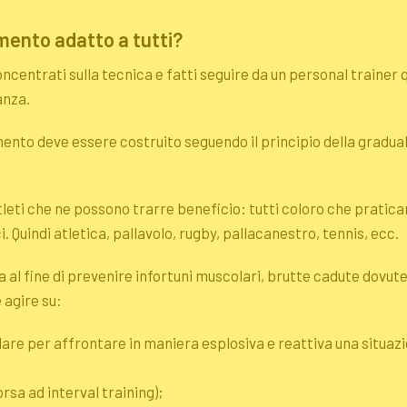
amento adatto a tutti?
concentrati sulla tecnica e fatti seguire da un
personal trainer
q
anza.
mento deve essere costruito seguendo il principio della gradua
tleti che ne possono trarre beneficio: tutti coloro che pratica
i. Quindi atletica, pallavolo, rugby, pallacanestro, tennis, ecc.
a al fine di prevenire infortuni muscolari, brutte cadute dovut
 agire su:
re per affrontare in maniera esplosiva e reattiva una situaz
orsa ad
interval training
);