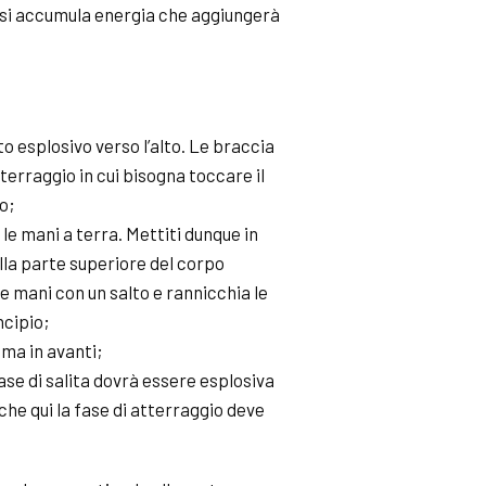
) si accumula energia che aggiungerà
to esplosivo verso l’alto. Le braccia
terraggio in cui bisogna toccare il
o;
 le mani a terra. Mettiti dunque in
lla parte superiore del corpo
le mani con un salto e rannicchia le
ncipio;
 ma in avanti;
se di salita dovrà essere esplosiva
he qui la fase di atterraggio deve