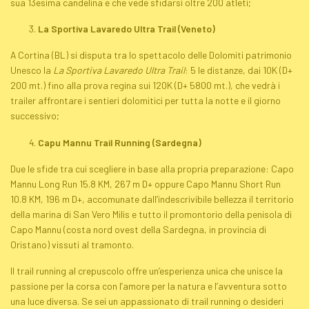
sua 13esima candelina e che vede sfidarsi oltre 200 atleti;
La Sportiva Lavaredo
Ultra Trail
(Veneto)
A Cortina (BL) si disputa tra lo spettacolo delle Dolomiti patrimonio
Unesco la
La Sportiva Lavaredo
Ultra Trail
: 5 le distanze, dai 10K (D+
200 mt.) fino alla prova regina sui 120K (D+ 5800 mt.), che vedrà i
trail
er affrontare i sentieri dolomitici per tutta la notte e il giorno
successivo;
Capu Mannu
Trail Running
(Sardegna)
Due le sfide tra cui scegliere in base alla propria preparazione: Capo
Mannu Long Run 15.8 KM, 267 m D+ oppure Capo Mannu Short Run
10.8 KM, 196 m D+, accomunate dall’indescrivibile bellezza il territorio
della marina di San Vero Milis e tutto il promontorio della penisola di
Capo Mannu (costa nord ovest della Sardegna, in provincia di
Oristano) vissuti al tramonto.
Il
trail running
al crepuscolo offre un’esperienza unica che unisce la
passione per la corsa con l’amore per la natura e l’avventura sotto
una luce diversa. Se sei un appassionato di
trail running
o desideri