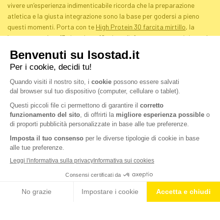
vivere un’esperienza indimenticabile ricorda che la preparazione
atletica e la giusta integrazione sono la base per godersi a pieno
questi momenti. Porta con te
High Protein 30 farcita mirtillo
, la
barretta con ben 13 vitamine e 10 minerali, fragrante e con ripieno al
mirtillo, ideale per supportare la tua muscolatura e vivere al
massimo la tua passione sportiva.
CONDIVIDI
BLOG
NEWS E CONSIGLI DA ISOSTAD
IDRATAZIONE & SPORT