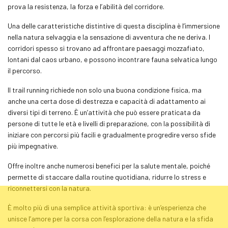
prova la resistenza, la forza e l’abilità del corridore.
Una delle caratteristiche distintive di questa disciplina è l’immersione
nella natura selvaggia e la sensazione di avventura che ne deriva. I
corridori spesso si trovano ad affrontare paesaggi mozzafiato,
lontani dal caos urbano, e possono incontrare fauna selvatica lungo
il percorso.
Il
trail running
richiede non solo una buona condizione fisica, ma
anche una certa dose di destrezza e capacità di adattamento ai
diversi tipi di terreno. È un’attività che può essere praticata da
persone di tutte le età e livelli di preparazione, con la possibilità di
iniziare con percorsi più facili e gradualmente progredire verso sfide
più impegnative.
Offre inoltre anche numerosi benefici per la salute mentale, poiché
permette di staccare dalla routine quotidiana, ridurre lo stress e
riconnettersi con la natura.
È molto più di una semplice attività sportiva: è un’esperienza che
unisce l’amore per la corsa con l’esplorazione della natura e la sfida