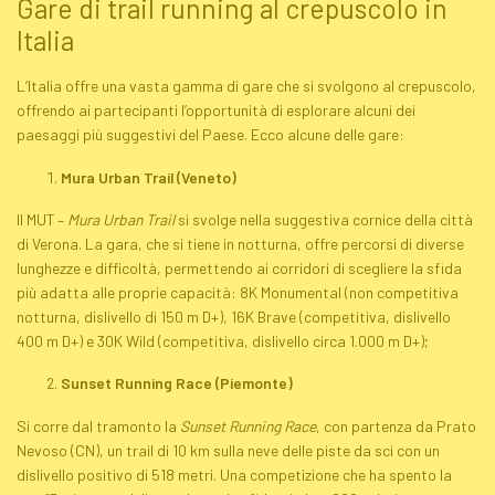
Gare di
trail running
al crepuscolo in
Italia
L’Italia offre una vasta gamma di gare che si svolgono al crepuscolo,
offrendo ai partecipanti l’opportunità di esplorare alcuni dei
paesaggi più suggestivi del Paese. Ecco alcune delle gare:
Mura Urban
Trail
(Veneto)
Il MUT –
Mura Urban
Trail
si svolge nella suggestiva cornice della città
di Verona. La gara, che si tiene in notturna, offre percorsi di diverse
lunghezze e difficoltà, permettendo ai corridori di scegliere la sfida
più adatta alle proprie capacità: 8K Monumental (non competitiva
notturna, dislivello di 150 m D+), 16K Brave (competitiva, dislivello
400 m D+) e 30K Wild (competitiva, dislivello circa 1.000 m D+);
Sunset
Running
Race (Piemonte)
Si corre dal tramonto la
Sunset
Running
Race
, con partenza da Prato
Nevoso (CN), un
trail
di 10 km sulla neve delle piste da sci con un
dislivello positivo di 518 metri. Una competizione che ha spento la