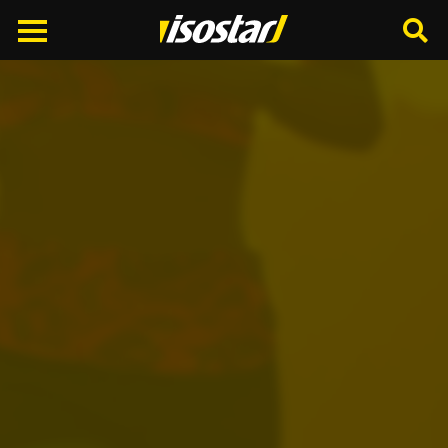
Cerca
nel
sito