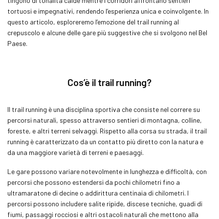
tingono di tonalità calde mentre i corridori affrontano sentieri
tortuosi e impegnativi, rendendo l’esperienza unica e coinvolgente. In
questo articolo, esploreremo l’emozione del
trail running
al
crepuscolo e alcune delle gare più suggestive che si svolgono nel Bel
Paese.
Cos’è il
trail running
?
Il
trail running
è una disciplina sportiva che consiste nel correre su
percorsi naturali, spesso attraverso sentieri di montagna, colline,
foreste, e altri terreni selvaggi. Rispetto alla corsa su strada, il
trail
running
è caratterizzato da un contatto più diretto con la natura e
da una maggiore varietà di terreni e paesaggi.
Le gare possono variare notevolmente in lunghezza e difficoltà, con
percorsi che possono estendersi da pochi chilometri fino a
ultramaratone di decine o addirittura centinaia di chilometri. I
percorsi possono includere salite ripide, discese tecniche, guadi di
fiumi, passaggi rocciosi e altri ostacoli naturali che mettono alla