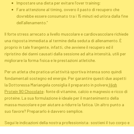
Impostare una dieta per evitare l’
over training
;
Fare attenzione al timing, ovvero il pasto di recupero che
dovrebbe essere consumato tra i 15 minuti ed un’ora dalla fine
dell’allenamento.”
Il forte stress arrecato a livello muscolare e cardiovascolare richiede
una risposta immediata al termine della seduta di allenamento. È
proprio in tale frangente, infatti, che avviene il recupero ed il
ripristino dei danni causati dalla sessione ad alta intensità, utili per
migliorare la forma fisica e le prestazioni atletiche.
Per un atleta che pratica un’attività sportiva intensa sono quindi
fondamentali sostegno ed energie. Per garantire questi due aspetti
la Dottoressa Mariangela consiglia il preparato in polvere
High
Protein 90 Chocolate
: fonte di vitamine, calcio e magnesio e ricco di
proteine. La sua formulazione è ideale per il mantenimento della
massa muscolare e per aiutare a ridurre la fatica. Un altro punto a
suo favore? Prepararlo è davvero semplice.
Segui le indicazioni della nostra professionista: sostieni il tuo corpo e
migliora le tue performance.