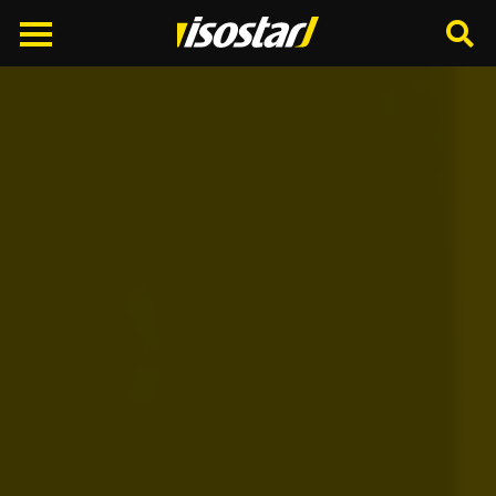
Cerca
nel
sito