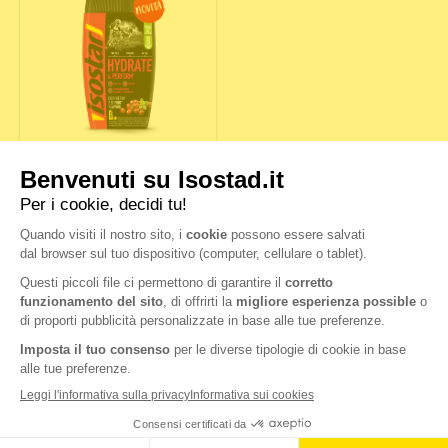
HYDRATE & PERFORM
FRUTTI ROSSI
Nutrition & Sante' Italia Spa
via Gioacchino Rossini 1/A
20020 Lainate (MI)
Servizio consumatori: