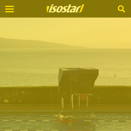
Cerca
nel
sito