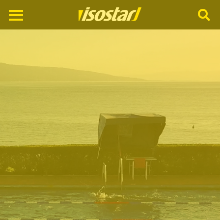
Cerca
nel
sito