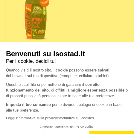
HYDRATE & PERFORM
FRUTTI ROSSI
Nutrition & Sante' Italia Spa
via Gioacchino Rossini 1/A
20020 Lainate (MI)
Servizio consumatori: