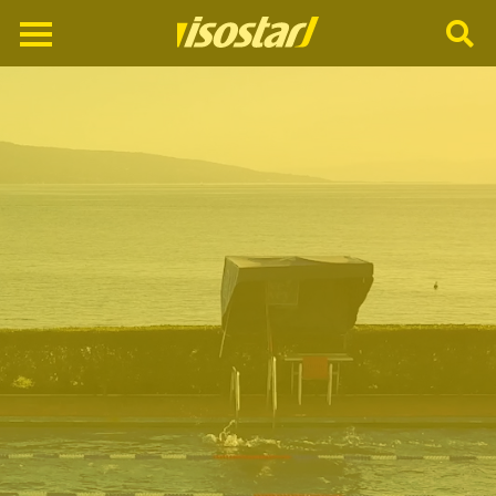
Cerca
nel
sito