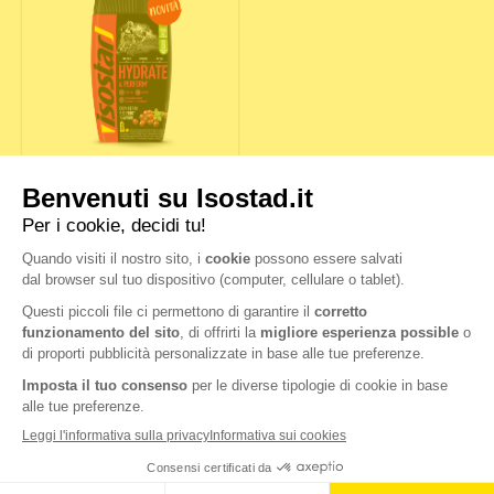
HYDRATE & PERFORM
FRUTTI ROSSI
Nutrition & Sante' Italia Spa
via Gioacchino Rossini 1/A
20020 Lainate (MI)
Servizio consumatori: