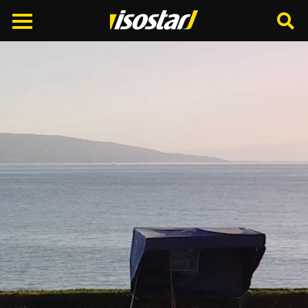
Cerca
nel
sito