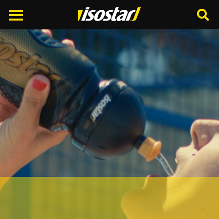
Cerca
nel
sito