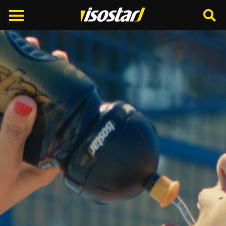
Cerca
nel
sito