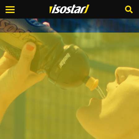
Cerca
nel
sito