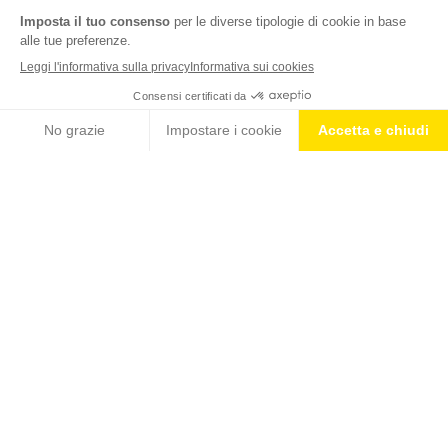
Nutrition & Sante' Italia Spa
via Gioacchino Rossini 1/A
20020 Lainate (MI)
Servizio consumatori:
800-018124
Contatti
ORDINI TELEFONICI
800-018124
MONDO ISOSTAD
PRODOTTI
BLOG