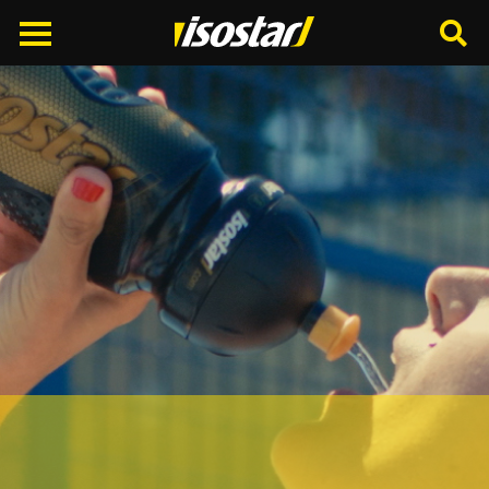
Cerca
nel
sito