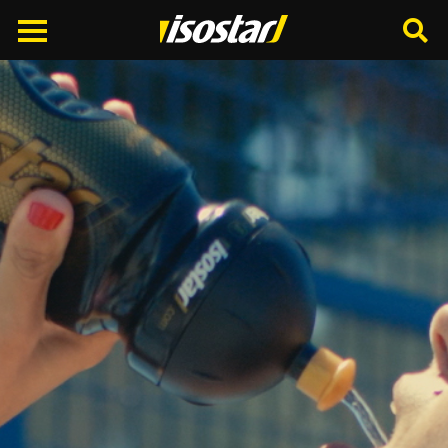
Cerca
nel
sito