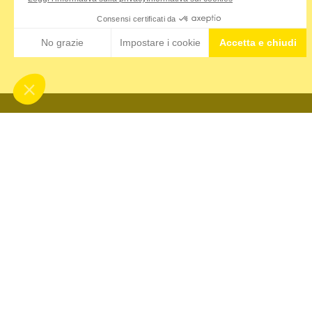
MONDO 
L'azienda
Isostad n
Nutrition & Sante' Italia Spa
Il nostro
via Gioacchino Rossini 1/A
Dove trov
20020 Lainate (MI)
Contatti
Servizio consumatori:
800-018124
COMMUN
Contatti
Ambassa
Sponsor
Eventi