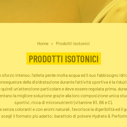
Home
Prodotti isotonici
PRODOTTI ISOTONICI
 sforzo intenso, l’atleta perde molta acqua ed il suo fabbisogno idr
onseguenze della disidratazione durante l’attività sportiva è la riduz
e quindi un’attenzione particolare e deve essere regolata prima, duran
ano la migliore soluzione grazie alla loro composizione unica studi
sportivi, ricca di micronutrienti (vitamine B1, B6 e C).
a senza coloranti e con aromi naturali, favorisce la digeribilità ed il 
scegli il formato più adatto: barattolo di polvere Hydrate & Perform 