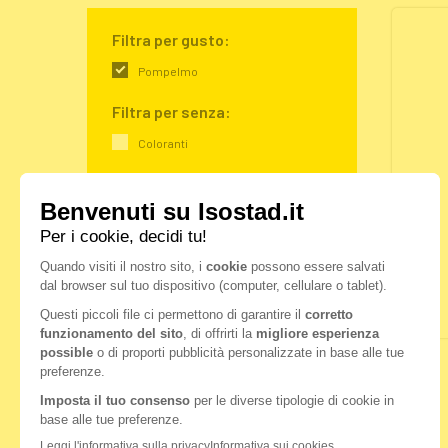
Filtra per gusto:
Pompelmo
Filtra per senza:
Coloranti
Filtra per bisogno:
Idratazione
Filtra per ingredienti:
Carboidrati
Magnesio
Minerali
Vitamine
VEDI TUTTI