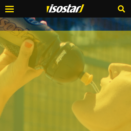
Cerca
nel
sito