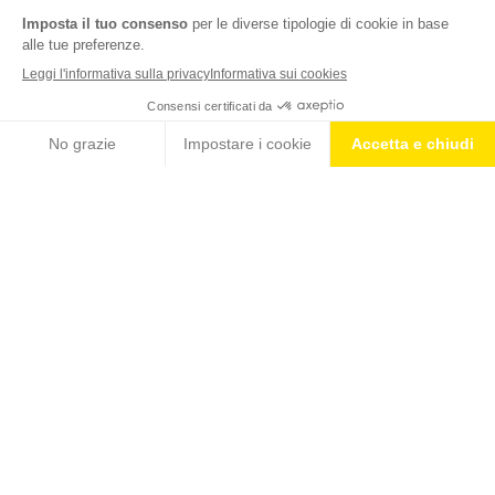
Nutrition & Sante' Italia Spa
via Gioacchino Rossini 1/A
20020 Lainate (MI)
Servizio consumatori:
800-018124
Contatti
ORDINI TELEFONICI
800-018124
MONDO ISOSTAD
PRODOTTI
BLOG