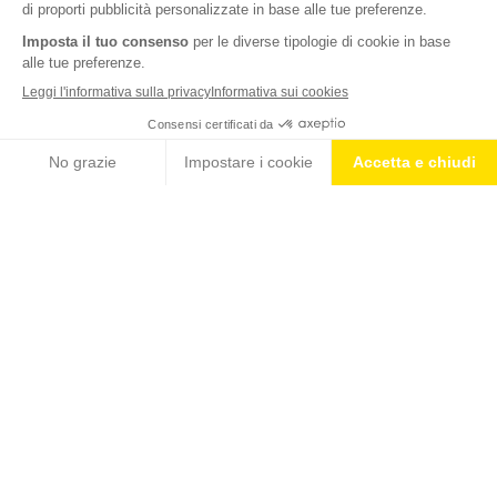
Nutrition & Sante' Italia Spa
via Gioacchino Rossini 1/A
20020 Lainate (MI)
Servizio consumatori:
800-018124
Contatti
ORDINI TELEFONICI
800-018124
MONDO ISOSTAD
PRODOTTI
BLOG