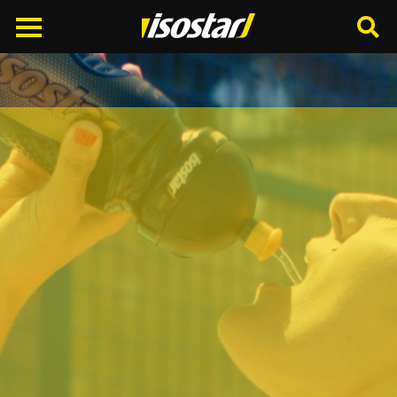
Cerca
nel
sito