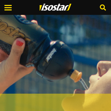
Cerca
nel
sito